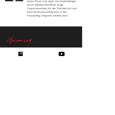
seiner Praxis und zeigt, wie Implantologie
durch digitale Workflows, enge
Zusammenarbeit mit der Zahntechnik und
klare Strukturen erfolgreich in den
Praxisalltag integriert werden kann.
Upcoming
Schon gespannt auf Modul 2 ?
Der Study Club versteht sich als fortlaufendes
Fortbildungsformat –
mit regelmäßigen Modulen, wechselnden
Themenschwerpunkten und interaktiven Settings.
Modul 2 folgt am
26.06.2026
:
„Immediacy on the Rocks“ – Sofortimplantate im
Praxisalltag
Jetzt anmelden!