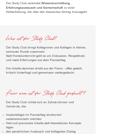
Wissensvermittlung,
Der Study Club verbindet
Erfahrungsaustausch und Gemeinschaft
zu einer
Weiterbildung, die über den klassischen Vortrag hinausgeht.
Was ist der Study Club?
Der Study Club bringt Kolleginnen und Kollegen in kleiner,
vertrauter Runde zusammen.
Statt Frontalunterricht geht es um Diskussion, Perspektiven
und reale Erfahrungen aus dem Praxisalltag.
Die Inhalte stammen direkt aus der Praxis – offen geteilt,
kritisch hinterfragt und gemeinsam weitergedacht.
Fuer wen ist der Study Club gedacht ?
Der Study Club richtet sich an Zahnärztinnen und
Zahnärzte, die:
Implantologie im Praxisalltag strukturiert
weiterentwickeln möchten
Wert auf praxisnahe Inhalte statt theoretischer Konzepte
legen
den persönlichen Austausch und kollegialen Dialog