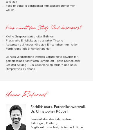
schätzen
neue Impulse in entspannter Atmosphäre aufnehmen
wollen
Was macht den Study Club besonders?
Kleine Gruppen statt großer Bühnen
Praxisnahe Einblicke statt abstrakter Theorie
Austausch auf Augenhöhe statt Einbahnkommunikation
Fortbildung mit Erlebnischarakter
Je nach Veranstaltung werden Lernformate bewusst mit
gemeinsamen Aktivitäten kombiniert – etwa Kochen oder
Cocktail-Mixing – um Gespräche zu fördern und neue
Perspektiven zu öffnen.
Unser Referent
Fachlich stark. Persönlich wertvoll.
Dr. Christopher Rüppell
Praxisinhaber des Zahnzentrum
Zähringen, Freiburg.
Er gibt exklusive Insights in die Abläufe