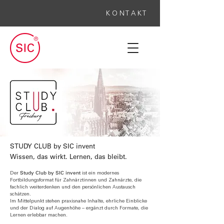
K O N T A K T
STUDY CLUB by SIC invent
Wissen, das wirkt. Lernen, das bleibt.
Study Club by SIC invent
Der
ist ein modernes
Fortbildungsformat für Zahnärztinnen und Zahnärzte, die
fachlich weiterdenken und den persönlichen Austausch
schätzen.
Im Mittelpunkt stehen praxisnahe Inhalte, ehrliche Einblicke
und der Dialog auf Augenhöhe – ergänzt durch Formate, die
Lernen erlebbar machen.