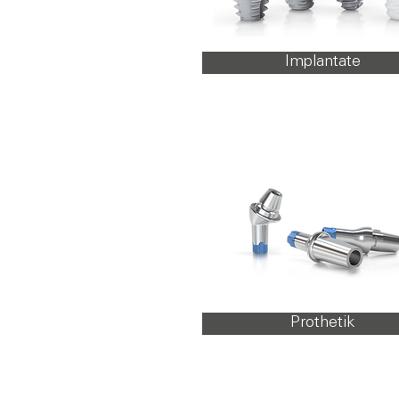
Implantate
Prothetik