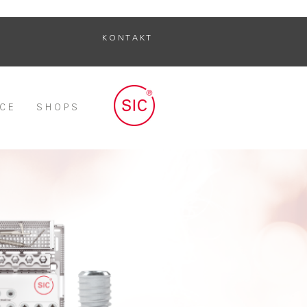
K O N T A K T
 C E
S H O P S