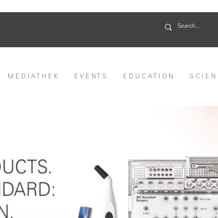
M E D I A T H E K
E V E N T S
E D U C A T I O N
S C I E N