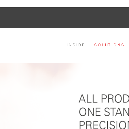
I N S I D E
S O L U T I O N S