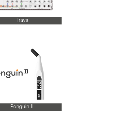
Trays
Penguin II