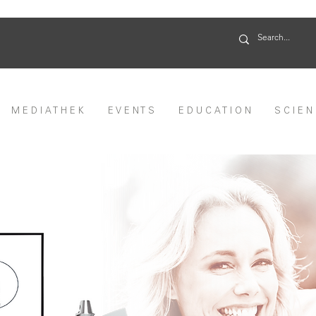
M E D I A T H E K
E V E N T S
E D U C A T I O N
S C I E N