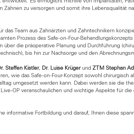
entwickelt. Es ermöglicht mithilfe von Implantaten, Pat
en Zähnen zu versorgen und somit ihre Lebensqualität na
ür das Team aus Zahnärzten und Zahntechnikern konzipier
esamten Prozess des Safe-on-Four-Behandlungskonzepts 
n über die präoperative Planung und Durchführung (chiru
technisch), bis hin zur Nachsorge und den Abrechnungsm
r. Steffen Kistler
,
Dr. Luise Krüger
und
ZTM Stephan Ad
ren, wie das Safe-on-Four-Konzept sowohl chirurgisch a
salltag umgesetzt werden kann. Dabei werden sie die the
 Live-OP veranschaulichen und wichtige Aspekte für die 
.
ine informative Fortbildung und darauf, Ihnen diese spa