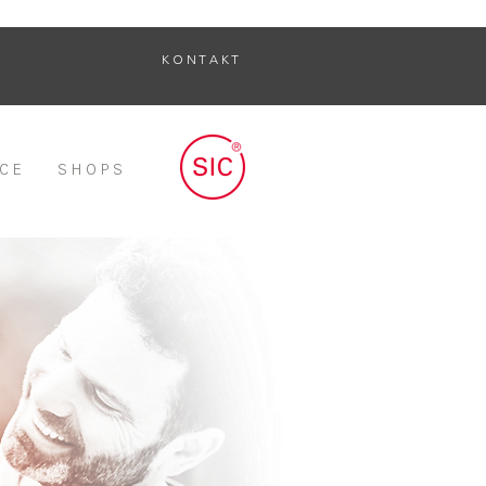
K O N T A K T
 C E
S H O P S