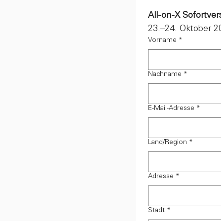
All-on-X Sofortve
23.–24. Oktober 20
Vorname
*
Nachname
*
E-Mail-Adresse
*
Mehrzeilige Adresse
Land/Region
*
Adresse
*
Stadt
*