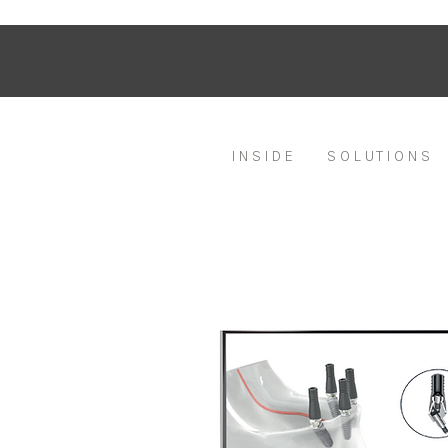
I N S I D E
S O L U T I O N S