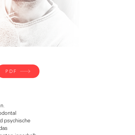
PDF
n.
odontal
nd psychische
das