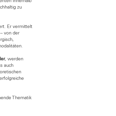
ienten innerhalb
chhaltig zu
t. Er vermittelt
– von der
rgisch,
odalitäten.
ler
, werden
ls auch
oretischen
erfolgreiche
nnende Thematik